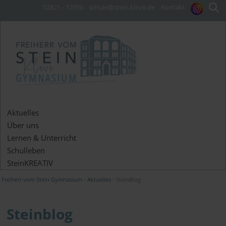
02821 - 72950
schule@stein.kleve.de
Kontakt
Aktuelles
Über uns
Lernen & Unterricht
Schulleben
SteinKREATIV
Freiherr vom Stein Gymnasium
Aktuelles
SteinBlog
Steinblog