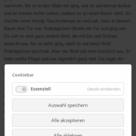
sammeln. Als es in den Wald rein ging, war es auf einmal dunkel
und es konnte nichts sehen, sodass es an einen Baum stieß. Es
machte seine Handy-Taschenlampe an und sah, dass in diesem
Baum eine Tür war. Rotkäppchen öffnete die Tür und ging rein.
Da sah es eine ganz andere Welt, die mit Eis und Schnee
bedeckt war. Als es tiefer ging, stieß es auf einen Wolf.
Rotkäppchen erschrak. Aber der Wolf sah sehr komisch aus. Er
hatte weiße Flügel und war eigentlich ganz nett. Da sagte der
Wolf: "Bitte hilf mir, im Wald ist ein anderer Wolf! Er hat knallrote
Hörner und einen langen roten Schwanz mit einer Spitze drauf.
Cookiebar
Kannst du mir helfen, den bösen Wolf aus dem Land zu werfen?"
Essenziell
Details einblenden
Da sagte das Mädchen: "Ja, natürlich kann ich dir helfen, den
bösen Wolf aus dem Land zu werfen." "Oh, wie toll, dass du mir
helfen willst, den Wolf zu verjagen. Aber dafür musst du erstmal
Auswahl speichern
in den Wald gehen und das hat sich noch nie jemand getraut,
selbst ich traue mich nicht", sagte der nette Wolf.
Alle akzeptieren
Als das Mädchen vor den riesigen Bäumen stand, dachte es:
"Ich werde es schaffen", und ging rein. Sie ging eine Weile vor
Alle ablehnen