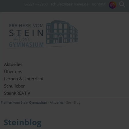
02821 - 72950
schule@stein.kleve.de
Kontakt
Aktuelles
Über uns
Lernen & Unterricht
Schulleben
SteinKREATIV
Freiherr vom Stein Gymnasium
Aktuelles
SteinBlog
Steinblog