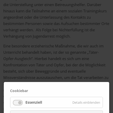
die Unterstellung unter einen Betreuungshelfer. Darüber
hinaus kann die Teilnahme an einem sozialen Trainingskurs
angeordnet oder die Unterlassung des Kontakts zu
bestimmten Personen sowie das Aufsuchen bestimmter Orte
verhängt werden. Als Folge bei Nichterfüllung ist die
Verhängung von Jugendarrest möglich.
Eine besondere erzieherische Maßnahme, die wir auch im
Unterricht behandelt haben, ist der so genannte „Täter-
Opfer-Ausgleich“. Hierbei handelt es sich um eine
Konfrontation von Täter und Opfer, bei der die Möglichkeit
besteht, sich über Beweggründe und eventuelle
Missverständnisse auszutauschen, um die Tat verarbeiten zu
können. Jugendarrest kann in verschiedenen Bereichen und
über einen unterschiedlich langen Zeitraum angewandt
Cookiebar
werden. So besteht einmal die Möglichkeit der Verhängung
Essenziell
Details einblenden
von Freizeitarrest, Kurzarrest oder Dauerarrest (1-4 Wochen)
in einer speziellen Arrestanstalt.