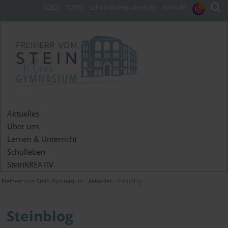
02821 - 72950
schule@stein.kleve.de
Kontakt
Aktuelles
Über uns
Lernen & Unterricht
Schulleben
SteinKREATIV
Freiherr vom Stein Gymnasium
Aktuelles
SteinBlog
Steinblog