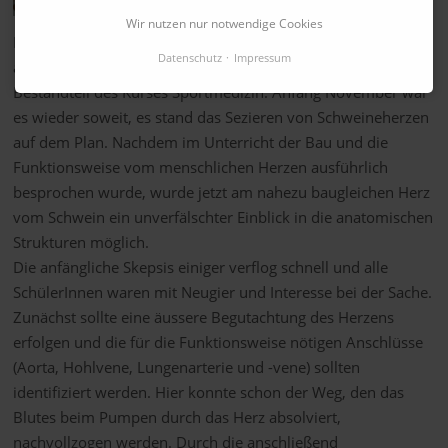
Wir nutzen nur notwendige Cookies
Das praktische Arbeiten und Sezieren ausgewählter
Datenschutz
Impressum
anatomischer und physiologischer Strukturen ist fester
Bestandteil des Kurses Sportmedizin. Anfang November war
es wieder soweit, es stand das Sezieren von Schweineherzen
auf dem Plan. Nachdem im Unterricht der Bau und die
Funktionsweise vom menschlichen Herzen ausführlich
besprochen wurde, wurde jetzt am nahezu baugleichen Herz
vom Schwein ein unverfälschter Einblick in die anatomischen
Strukturen möglich.
Die anfängliche Skepsis einiger verflog schnell und alle
SchülerInnen waren mit Neugier und Interesse bei der Sache.
Zunächst sollte eine äussere Begutachtung des Herzens
erfolgen und die für die Funktionsweise nötigen Anschlüsse
(Aorta, Hohlvene, Lungenarterie und -vene) sollten
identifiziert werden. Hier konnte schon der Weg, den das
Blutes beim Pumpen durch das Herz absolviert,
nachvollzogen werden. Durch die anschließend