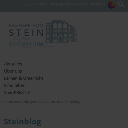
02821 - 72950
schule@stein.kleve.de
Kontakt
Aktuelles
Über uns
Lernen & Unterricht
Schulleben
SteinKREATIV
Freiherr vom Stein Gymnasium
Aktuelles
SteinBlog
Steinblog