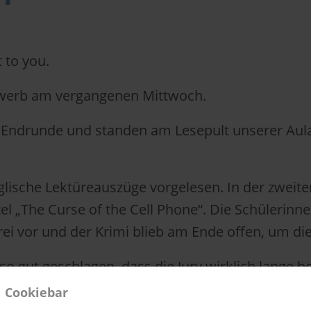
t to you.
ewerb am vergangenen Mittwoch.
e Endrunde und standen am Lesepult unserer Au
lische Lektüreauszüge vorgelesen. In der zweit
el „The Curse of the Cell Phone“. Die Schülerin
rei vor und der Krimi blieb am Ende offen, um di
o gut geschlagen, dass die Jury wirklich lange b
Cookiebar