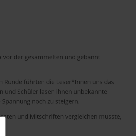
la vor der gesammelten und gebannt
en Runde führten die Leser*Innen uns das
nen und Schüler lasen ihnen unbekannte
e Spannung noch zu steigern.
eraten und Mitschriften vergleichen musste,