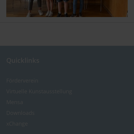
Quicklinks
Förderverein
Virtuelle Kunst­ausstellung
Mensa
Downloads
xChange