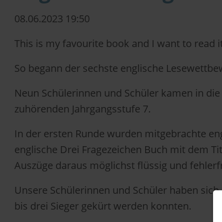
08.06.2023 19:50
This is my favourite book and I want to read i
So begann der sechste englische Lesewettb
Neun Schülerinnen und Schüler kamen in di
zuhörenden Jahrgangsstufe 7.
In der ersten Runde wurden mitgebrachte eng
englische Drei Fragezeichen Buch mit dem Tit
Auszüge daraus möglichst flüssig und fehlerf
Unsere Schülerinnen und Schüler haben sich s
bis drei Sieger gekürt werden konnten.