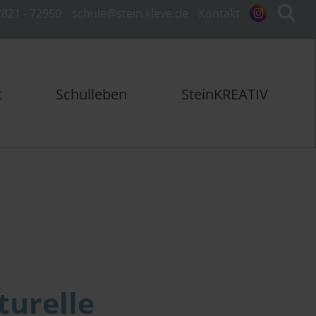
821 - 72950
schule@stein.kleve.de
Kontakt
t
Schulleben
SteinKREATIV
turelle