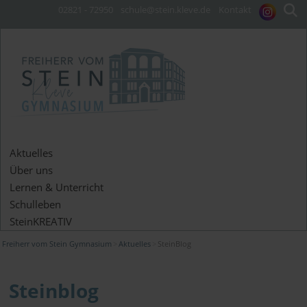
02821 - 72950
schule@stein.kleve.de
Kontakt
Aktuelles
Über uns
Lernen & Unterricht
Schulleben
SteinKREATIV
Freiherr vom Stein Gymnasium
Aktuelles
SteinBlog
Steinblog