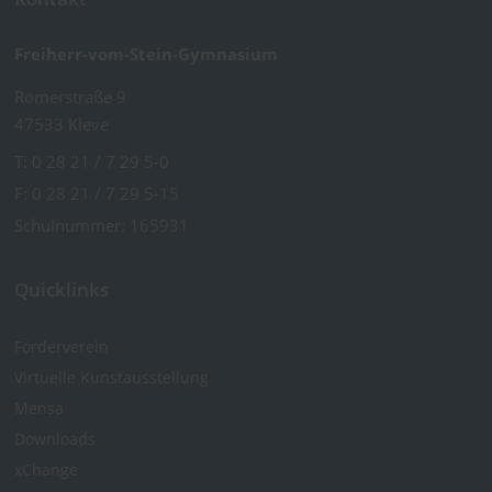
Freiherr-vom-Stein-Gymnasium
Römerstraße 9
47533 Kleve
T:
0 28 21 / 7 29 5-0
F: 0 28 21 / 7 29 5-15
Schulnummer: 165931
Quicklinks
Förderverein
Virtuelle Kunst­ausstellung
Mensa
Downloads
xChange