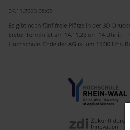
07.11.2023 08:06
Es gibt noch fünf freie Plätze in der 3D-Druc
Erster Termin ist am 14.11.23 um 14 Uhr im
Hochschule. Ende der AG ist um 15:30 Uhr. Bi