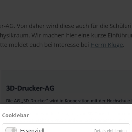
ker-AG. Von daher wird diese auch für die Schüler
 Physikraum. Wir machen hier eine kurze Einfüh
tte meldet euch bei Interesse bei
Herrn Kluge
.
Cookiebar
Essenziell
Details einblenden