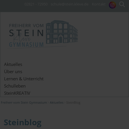
02821 - 72950
schule@stein.kleve.de
Kontakt
Aktuelles
Über uns
Lernen & Unterricht
Schulleben
SteinKREATIV
Freiherr vom Stein Gymnasium
Aktuelles
SteinBlog
Steinblog