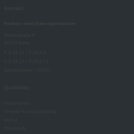
Kontakt
Freiherr-vom-Stein-Gymnasium
Römerstraße 9
47533 Kleve
T:
0 28 21 / 7 29 5-0
F: 0 28 21 / 7 29 5-15
Schulnummer: 165931
Quicklinks
Förderverein
Virtuelle Kunst­ausstellung
Mensa
Downloads