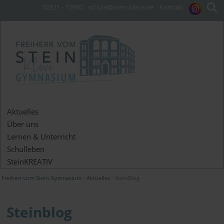
02821 - 72950
schule@stein.kleve.de
Kontakt
Aktuelles
Über uns
Lernen & Unterricht
Schulleben
SteinKREATIV
Freiherr vom Stein Gymnasium
Aktuelles
SteinBlog
Steinblog