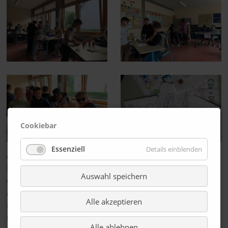
Cookiebar
Essenziell
Details einblenden
Am 23. Mai hatte die 5b in den ersten beiden Stunden
Englisch. Aber heute hatten wir etwas besonderes vor. Wir
Auswahl speichern
wollten auf einem Flohmarkt im Klassenraum unser
englisches Sprachwissen testen. Es war wirklich schön. Frau
Alle akzeptieren
Bonarewitz und Frau Ruck haben die Tische vor dem
Unterricht schon umgestellt. Am Tag vorher hatten wir
Alle ablehnen