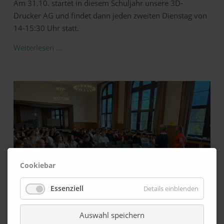
Am 31.10. startet in diesem Schuljahr unsere 3D-
Drucker AG und findet dann jeden zweiten Dienstag von
14-15:30 Uhr statt.
Weiterlesen …
Cookiebar
Essenziell
Details einblenden
Auswahl speichern