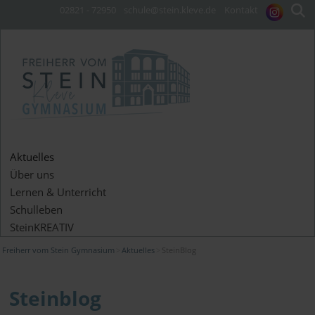
02821 - 72950
schule@stein.kleve.de
Kontakt
Aktuelles
Über uns
Lernen & Unterricht
Schulleben
SteinKREATIV
Freiherr vom Stein Gymnasium
Aktuelles
SteinBlog
Steinblog