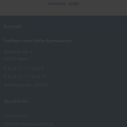
Vorwärts
Ende
Kontakt
Freiherr-vom-Stein-Gymnasium
Römerstraße 9
47533 Kleve
T:
0 28 21 / 7 29 5-0
F: 0 28 21 / 7 29 5-15
Schulnummer: 165931
Quicklinks
Förderverein
Virtuelle Kunst­ausstellung