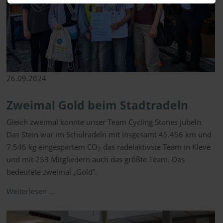
26.09.2024
Zweimal Gold beim Stadtradeln
Gleich zweimal konnte unser Team Cycling Stones jubeln.
Das Stein war im Schulradeln mit insgesamt 45.456 km und
7.546 kg eingespartem CO
das radelaktivste Team in Kleve
2
und mit 253 Mitgliedern auch das größte Team. Das
bedeutete zweimal „Gold“.
Weiterlesen …