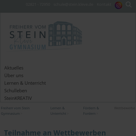
02821 - 72950
schule@stein.kleve.de
Kontakt
Aktuelles
Über uns
Lernen & Unterricht
Schulleben
SteinKREATIV
Freiherr vom Stein
Lernen &
Fördern &
Wettbewerbe
Gymnasium
Unterricht
Fordern
Teilnahme an Wettbewerben