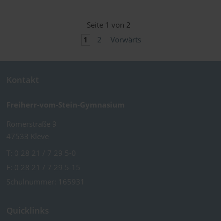
Seite 1 von 2
1
2
Vorwärts
Kontakt
Freiherr-vom-Stein-Gymnasium
Römerstraße 9
47533 Kleve
T:
0 28 21 / 7 29 5-0
F: 0 28 21 / 7 29 5-15
Schulnummer: 165931
Quicklinks