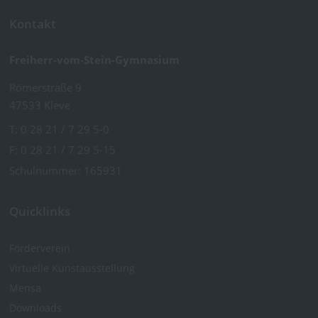
Kontakt
Freiherr-vom-Stein-Gymnasium
Römerstraße 9
47533 Kleve
T:
0 28 21 / 7 29 5-0
F: 0 28 21 / 7 29 5-15
Schulnummer: 165931
Quicklinks
Förderverein
Virtuelle Kunst­ausstellung
Mensa
Downloads