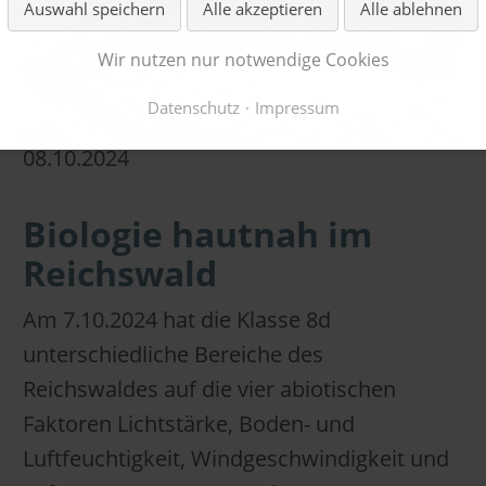
Auswahl speichern
Alle akzeptieren
Alle ablehnen
Wir nutzen nur notwendige Cookies
Datenschutz
Impressum
08.10.2024
Biologie hautnah im
Reichswald
Am 7.10.2024 hat die Klasse 8d
unterschiedliche Bereiche des
Reichswaldes auf die vier abiotischen
Faktoren Lichtstärke, Boden- und
Luftfeuchtigkeit, Windgeschwindigkeit und