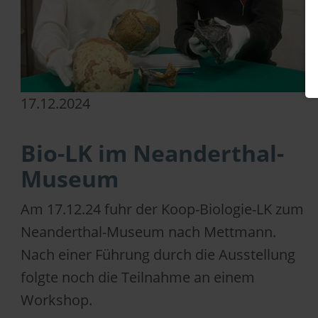
17.12.2024
Bio-LK im Neanderthal-
Museum
Am 17.12.24 fuhr der Koop-Biologie-LK zum
Neanderthal-Museum nach Mettmann.
Nach einer Führung durch die Ausstellung
folgte noch die Teilnahme an einem
Workshop.