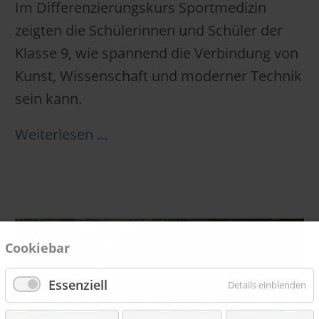
Im Differenzierungskurs Sportmedizin
zeigten die Schülerinnen und Schüler der
Klasse 9, wie spannend die Verbindung von
Kunst, Wissenschaft und moderner Technik
sein kann.
Weiterlesen …
Cookiebar
Essenziell
Details einblenden