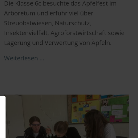
Die Klasse 6c besuchte das Apfelfest im
Arboretum und erfuhr viel über
Streuobstwiesen, Naturschutz,
Insektenvielfalt, Agroforstwirtschaft sowie
Lagerung und Verwertung von Äpfeln.
Weiterlesen …