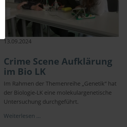
13.09.2024
Crime Scene Aufklärung
im Bio LK
Im Rahmen der Themenreihe „Genetik“ hat
der Biologie-LK eine molekulargenetische
Untersuchung durchgeführt.
Weiterlesen …