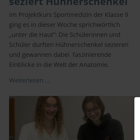
seziert Hühnerschenkel
Im Projektkurs Sportmedizin der Klasse 9
ging es in dieser Woche sprichwörtlich
„unter die Haut“: Die Schülerinnen und
Schüler durften Hühnerschenkel sezieren
und gewannen dabei faszinierende
Einblicke in die Welt der Anatomie.
Weiterlesen …