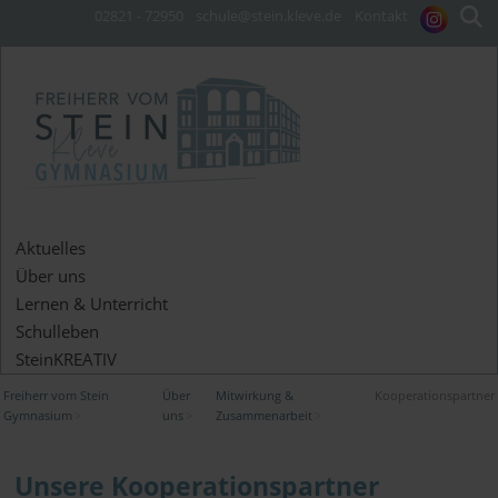
02821 - 72950
schule@stein.kleve.de
Kontakt
Aktuelles
Über uns
Lernen & Unterricht
Schulleben
SteinKREATIV
Freiherr vom Stein
Über
Mitwirkung &
Kooperationspartner
Gymnasium
uns
Zusammenarbeit
Unsere Kooperationspartner