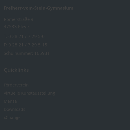
Freiherr-vom-Stein-Gymnasium
Römerstraße 9
47533 Kleve
T:
0 28 21 / 7 29 5-0
F: 0 28 21 / 7 29 5-15
Schulnummer: 165931
Quicklinks
Förderverein
Virtuelle Kunst­ausstellung
Mensa
Downloads
xChange