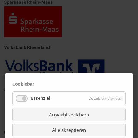
Sparkasse Rhein-Maas
Volksbank Kleverland
Cookiebar
Spectro
Essenziell
Details einblenden
Auswahl speichern
Alle akzeptieren
Hochschule Rhein-Waal