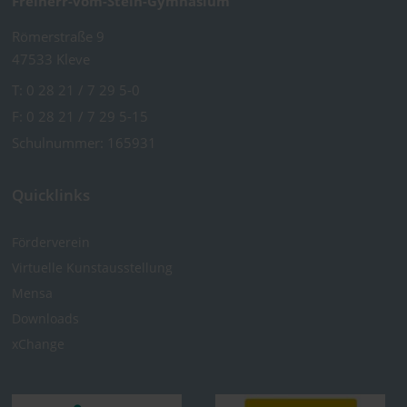
Freiherr-vom-Stein-Gymnasium
Römerstraße 9
47533 Kleve
T:
0 28 21 / 7 29 5-0
F: 0 28 21 / 7 29 5-15
Schulnummer: 165931
Quicklinks
Förderverein
Virtuelle Kunst­ausstellung
Mensa
Downloads
xChange