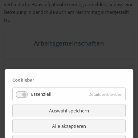
verbindliche Hausaufgabenbetreuung anmelden, sodass eine
Betreuung in der Schule auch am Nachmittag sichergestellt
ist.
Arbeitsgemeinschaften
Hausaufgabenbetreuung
Cookiebar
Essenziell
Details einblenden
Schüler helfen Schülern
Auswahl speichern
Alle akzeptieren
Aktive Mittagspause