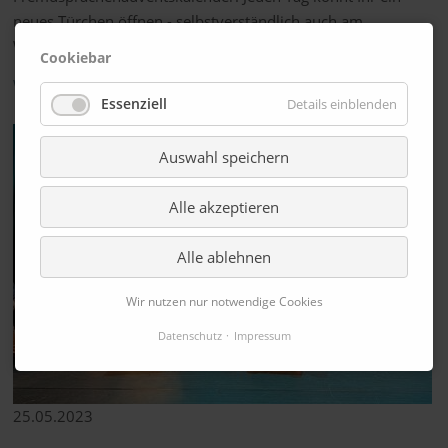
neues Türchen öffnen - selbstverständlich auch am
Wochenende.
Cookiebar
Weiterlesen …
Essenziell
Details einblenden
Auswahl speichern
Alle akzeptieren
Alle ablehnen
Wir nutzen nur notwendige Cookies
Datenschutz
Impressum
25.05.2023