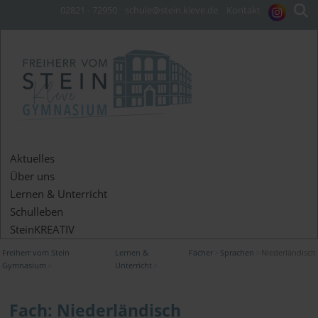
02821 - 72950
schule@stein.kleve.de
Kontakt
Aktuelles
Über uns
Lernen & Unterricht
Schulleben
SteinKREATIV
Freiherr vom Stein
Lernen &
Fächer
Sprachen
Niederländisch
Gymnasium
Unterricht
Fach: Niederländisch