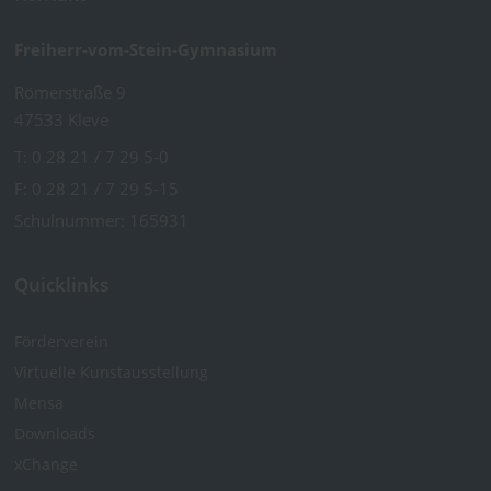
Freiherr-vom-Stein-Gymnasium
Römerstraße 9
47533 Kleve
T:
0 28 21 / 7 29 5-0
F: 0 28 21 / 7 29 5-15
Schulnummer: 165931
Quicklinks
Förderverein
Virtuelle Kunst­ausstellung
Mensa
Downloads
xChange