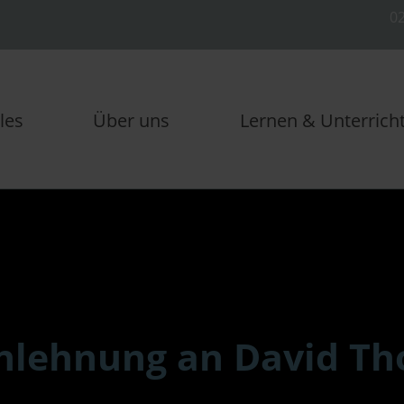
02
les
Über uns
Lernen & Unterrich
Anlehnung an David Th