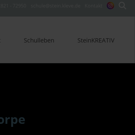
821 - 72950
schule@stein.kleve.de
Kontakt
t
Schulleben
SteinKREATIV
orpe