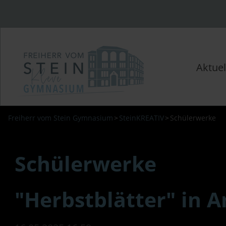
Aktuel
Freiherr vom Stein Gymnasium
SteinKREATIV
Schülerwerke
Schülerwerke
"Herbstblätter" in 