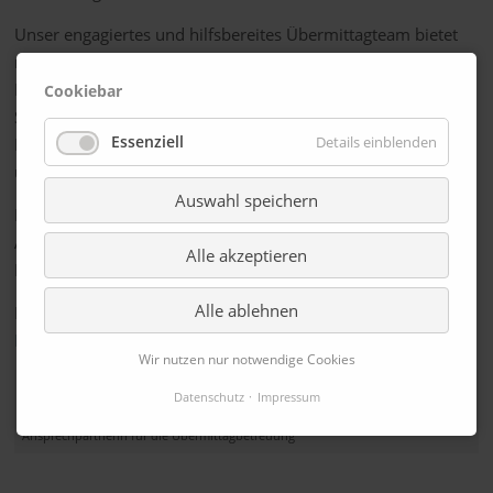
Unser engagiertes und hilfsbereites Übermittagteam bietet
nach dem Unterricht und am Nachmittag Möglichkeiten zum
Entspannen, Spielen und Bewegen oder betreut die
Cookiebar
Schülerinnen und Schüler (nach Anmeldung) bei ihren
Essenziell
Details einblenden
Hausaufgaben. Unterstützt werden sie durch Schülerinnen
und Schüler der Klassen 9 und 10.
Auswahl speichern
Ergänzt wird unser Nachmittagsangebot durch
Arbeitsgemeinschaften von Lehrkräften und externen AG-
Alle akzeptieren
Leitern.
Alle ablehnen
Hier gibt es
weitere Informationen zu unseren Angeboten am
Nachmittag
.
Wir nutzen nur notwendige Cookies
Elisabeth van Haaren
Datenschutz
Impressum
uebermittag@stein.kleve.de
Ansprechpartnerin für die Übermittagbetreuung