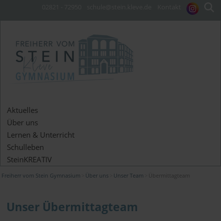
02821 - 72950
schule@stein.kleve.de
Kontakt
Aktuelles
Über uns
Lernen & Unterricht
Schulleben
SteinKREATIV
Freiherr vom Stein Gymnasium
Über uns
Unser Team
Übermittagteam
Unser Übermittagteam