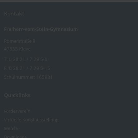
Kontakt
Freiherr-vom-Stein-Gymnasium
Römerstraße 9
47533 Kleve
T:
0 28 21 / 7 29 5-0
F: 0 28 21 / 7 29 5-15
Schulnummer: 165931
Quicklinks
Förderverein
Virtuelle Kunst­ausstellung
Mensa
Downloads